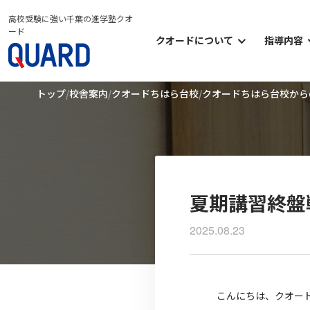
高校受験に強い千葉の進学塾クオ
ード
クオードについて
指導内容
クオードについて
小学部
トップ
校舎案内
クオードちはら台校
クオードちはら台校から
クオードの考え方
中学部
クオードのシステム
高等部
クオードの学習環境
オプシ
クオードのイベント
夏期講習終盤
2025.08.23
こんにちは、クオー