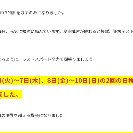
と中３特訓を残すのみになりました。
毎日、元気に勉強に励んでいます。夏期講習が終わると模試、期末テス
！
でるように、ラストスパート全力で頑張りましょう！
日(火)～7日(木)、8日(金)～10日(日)の2回の
ました。
分の限界を超える機会になりました。