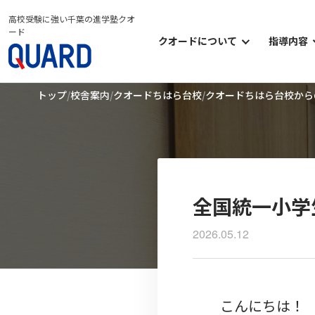
高校受験に強い千葉の進学塾クオ
ード
クオードについて
指導内容
クオードについて
小学部
トップ
校舎案内
クオードちはら台校
クオードちはら台校から
クオードの考え方
中学部
クオードのシステム
高等部
クオードの学習環境
オプシ
クオードのイベント
全国統一小学
2026.05.12
こんにちは！