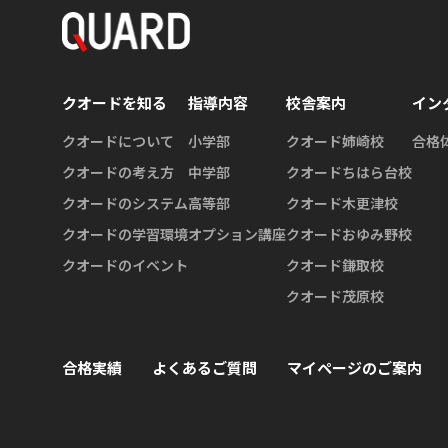
クオードを知る
指導内容
校舎案内
イン
クオードについて
小学部
クオード姉崎校
合格
クオードの考え方
中学部
クオードちはら台校
クオードのシステム
高等部
クオード木更津校
クオードの学習環境
オプション講座
クオードおゆみ野校
クオードのイベント
クオード鎌取校
クオード茂原校
合格実績
よくあるご質問
マイページのご案内