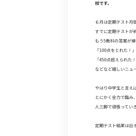
校です。
６月は定期テスト月
すでに定期テストが
もう5教科の答案が
「100点をとれた！
「450点超えられた
などなど嬉しいニュ
やはり中学生と言え
とにかく全力で臨み
人三脚で頑張ってい
定期テスト結果は出