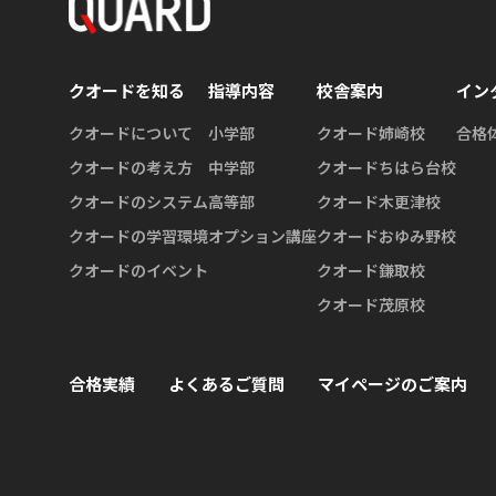
クオードを知る
指導内容
校舎案内
イン
クオードについて
小学部
クオード姉崎校
合格
クオードの考え方
中学部
クオードちはら台校
クオードのシステム
高等部
クオード木更津校
クオードの学習環境
オプション講座
クオードおゆみ野校
クオードのイベント
クオード鎌取校
クオード茂原校
合格実績
よくあるご質問
マイページのご案内