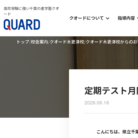
高校受験に強い千葉の進学塾クオ
ード
クオードについて
指導内容
クオードについて
小学部
トップ
校舎案内
クオード木更津校
クオード木更津校からのお
クオードの考え方
中学部
クオードのシステム
高等部
クオードの学習環境
オプシ
クオードのイベント
定期テスト月
2026.06.18
こんにちは、県立千