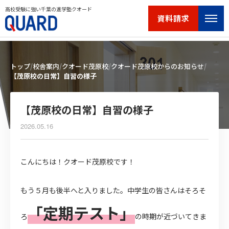
高校受験に強い千葉の進学塾クオード
資料請求
トップ
校舎案内
クオード茂原校
クオード茂原校からのお知らせ
【茂原校の日常】自習の様子
【茂原校の日常】自習の様子
2026.05.16
こんにちは！クオード茂原校です！
もう５月も後半へと入りました。中学生の皆さんはそろそ
「定期テスト」
ろ
の時期が近づいてきま