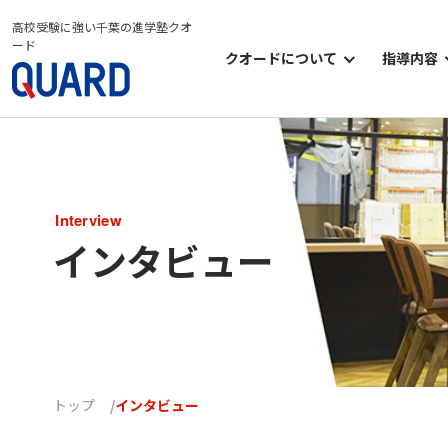
高校受験に強い千葉の進学塾クオ
ード
クオードについて
指導内容
クオードについて
小学部
クオードの考え方
中学部
クオードのシステム
高等部
Interview
クオードの学習環境
オプシ
インタビュー
クオードのイベント
トップ
インタビュー