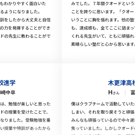
もわかりやすく面白いた
みでした。７年間クオードという
るようになりました。
ことを誇りに思います。「クオー
訓をしたから大丈夫と自信
いうことに胸を張れます。他の塾
の力を発揮することができ
も、達成感も、全てここに詰まっ
ドの先生に教わることがで
くれる先生がいて、ともに頑張れ
素晴らしい塾だと心から思います
校進学
木更津高
姉崎中卒
｜
H
さん
は、勉強が楽しいと思った
僕はクラブチームで活動していた
ドの授業を受けたことで、
しまい、それを取り戻そうと頑張
なりました。受験勉強を乗
みんなも頑張っているので中々遅
い授業や特訓があったから
焦っていました。しかしクオード