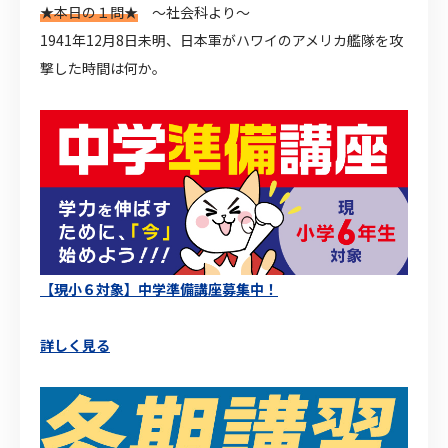
★本日の１問★
～社会科より～
1941年12月8日未明、日本軍がハワイのアメリカ艦隊を攻
撃した時間は何か。
【現小６対象】中学準備講座募集中！
詳しく見る