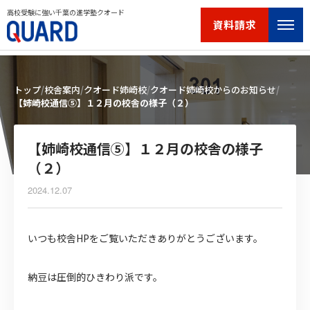
高校受験に強い千葉の進学塾クオード
資料請求
トップ
校舎案内
クオード姉崎校
クオード姉崎校からのお知らせ
【姉崎校通信⑤】１２月の校舎の様子（２）
【姉崎校通信⑤】１２月の校舎の様子
（２）
2024.12.07
いつも校舎HPをご覧いただきありがとうございます。
納豆は圧倒的ひきわり派です。