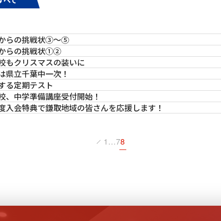
からの挑戦状③～⑤
からの挑戦状①②
校もクリスマスの装いに
は県立千葉中一次！
する定期テスト
校、中学準備講座受付開始！
度入会特典で鎌取地域の皆さんを応援します！
1
…
7
8