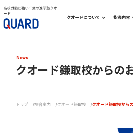
高校受験に強い千葉の進学塾クオ
ード
クオードについて
指導内容
クオードについて
小学部
クオードの考え方
中学部
News
クオードのシステム
高等部
クオード鎌取校からの
クオードの学習環境
オプシ
クオードのイベント
トップ
校舎案内
クオード鎌取校
クオード鎌取校から