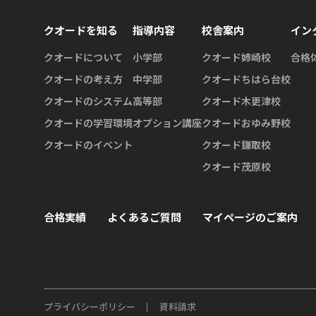
クオードを知る
指導内容
校舎案内
イン
クオードについて
小学部
クオード姉崎校
合格
クオードの考え方
中学部
クオードちはら台校
クオードのシステム
高等部
クオード木更津校
クオードの学習環境
オプション講座
クオードおゆみ野校
クオードのイベント
クオード鎌取校
クオード茂原校
合格実績
よくあるご質問
マイページのご案内
プライバシーポリシー
資料請求