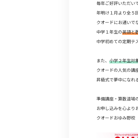
毎年ご好評いただい
年明け１月より全５
クオードにお通いで
中学１年生の
英語と
中学初めての定期テ
また、
小学２年生対象
クオードの人気の講
昇級式で夢中になれ
準備講座・算数道場
お申し込みを心より
クオードおゆみ野校 04