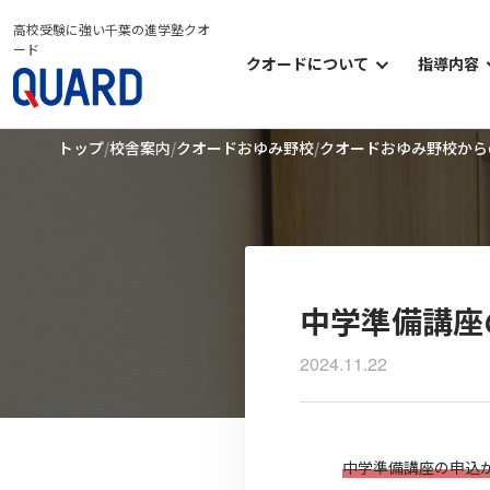
高校受験に強い千葉の進学塾クオ
ード
クオードについて
指導内容
クオードについて
小学部
トップ
校舎案内
クオードおゆみ野校
クオードおゆみ野校から
クオードの考え方
中学部
クオードのシステム
高等部
クオードの学習環境
オプシ
クオードのイベント
中学準備講座
2024.11.22
中学準備講座の申込が1