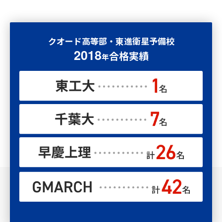
クオード高等部・東進衛星予備校
2018
合格実績
年
難関国公立大学
15
計
名