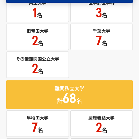
東工大学
医学部医学科
1
3
名
名
旧帝国大学
千葉大学
2
7
名
名
その他難関国公立大学
2
名
難関私立大学
68
計
名
早稲田大学
慶應義塾大学
7
2
名
名