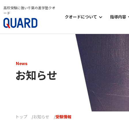
高校受験に強い千葉の進学塾クオ
ード
クオードについて
指導内容
クオードについて
小学部
クオードの考え方
中学部
クオードのシステム
高等部
News
クオードの学習環境
オプシ
お知らせ
クオードのイベント
トップ
お知らせ
受験情報