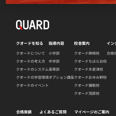
クオードを知る
指導内容
校舎案内
イン
クオードについて
小学部
クオード姉崎校
合格
クオードの考え方
中学部
クオードちはら台校
クオードのシステム
高等部
クオード木更津校
クオードの学習環境
オプション講座
クオードおゆみ野校
クオードのイベント
クオード鎌取校
クオード茂原校
合格実績
よくあるご質問
マイページのご案内